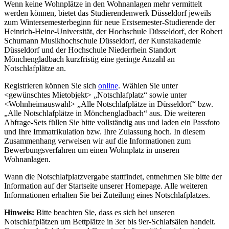
Wenn keine Wohnplätze in den Wohnanlagen mehr vermittelt
werden können, bietet das Studierendenwerk Düsseldorf jeweils
zum Wintersemesterbeginn für neue Erstsemester-Studierende der
Heinrich-Heine-Universität, der Hochschule Düsseldorf, der Robert
Schumann Musikhochschule Düsseldorf, der Kunstakademie
Düsseldorf und der Hochschule Niederrhein Standort
Mönchengladbach kurzfristig eine geringe Anzahl an
Notschlafplätze an.
Registrieren können Sie sich
online
. Wählen Sie unter
<gewünschtes Mietobjekt> „Notschlafplatz“ sowie unter
<Wohnheimauswahl> „Alle Notschlafplätze in Düsseldorf“ bzw.
„Alle Notschlafplätze in Mönchengladbach“ aus. Die weiteren
Abfrage-Sets füllen Sie bitte vollständig aus und laden ein Passfoto
und Ihre Immatrikulation bzw. Ihre Zulassung hoch. In diesem
Zusammenhang verweisen wir auf die Informationen zum
Bewerbungsverfahren um einen Wohnplatz in unseren
Wohnanlagen.
Wann die Notschlafplatzvergabe stattfindet, entnehmen Sie bitte der
Information auf der Startseite unserer Homepage. Alle weiteren
Informationen erhalten Sie bei Zuteilung eines Notschlafplatzes.
Hinweis:
Bitte beachten Sie, dass es sich bei unseren
Notschlafplätzen um Bettplätze in 3er bis 9er-Schlafsälen handelt.