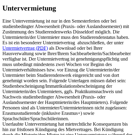
Untervermietung
Eine Untervermietung ist nur in den Semesterferien oder bei
studienbedingter Abwesenheit (Praxis- oder Auslandssemester) mit
Zustimmung des Studierendenwerks Düsseldorf möglich. Die
Untermieterin/der Untermieter muss den Studierendenstatus haben.
Es ist ein besonderer Untermietvertrag abzuschließen, der unter
Untermietvertrag (
PDF
)
als Download oder bei Ihrer
Hausverwaltung sowie Ihrer/Ihrem Sachbearbeiterin/Sachbearbeiter
verfügbar ist. Der Untermietvertrag ist genehmigungspflichtig und
muss unbedingt mindestens zwei Wochen vor Beginn des
Untermietverhältnisses bzw. vor Einzug die Untermieterin/der
Untermieter beim Studierendenwerk eingereicht und von dort
genehmigt worden sein. Folgende Unterlagen müssen dabei sein:
Studienbescheinigung/Immatrikulationsbescheinigung der
Untermieterin/des Untermieters, ggfs. Praktikumsnachweis und
Nachweis studienbedingter Abwesenheit (Praxis- oder
Auslandssemester der Hauptmieterin/des Hauptmieters). Folgende
Personen sind als Untermieter/Untermieterinnen nicht zugelassen:
Erasmusstudierende (inklusive Erasmus+) sowie
Sprachschüler/Sprachschülerinnen.
Unerlaubte Untervermietung hat mietrechtliche Konsequenzen bis
hin zur fristlosen Kündigung des Mietvertrages. Bei Kündigung
durch die Mieterin/den Mieter ist eine Untervermietung während der