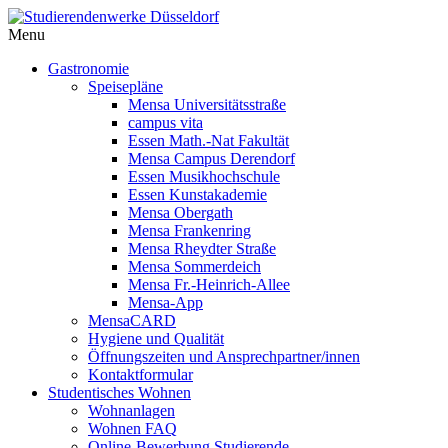
Menu
Gastronomie
Speisepläne
Mensa Universitätsstraße
campus vita
Essen Math.-Nat Fakultät
Mensa Campus Derendorf
Essen Musikhochschule
Essen Kunstakademie
Mensa Obergath
Mensa Frankenring
Mensa Rheydter Straße
Mensa Sommerdeich
Mensa Fr.-Heinrich-Allee
Mensa-App
MensaCARD
Hygiene und Qualität
Öffnungszeiten und Ansprechpartner/innen
Kontaktformular
Studentisches Wohnen
Wohnanlagen
Wohnen FAQ
Online-Bewerbung Studierende