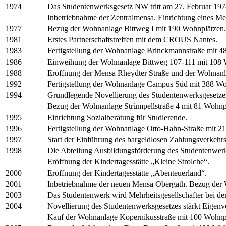
1974
Das Studentenwerksgesetz NW tritt am 27. Februar 1974
Inbetriebnahme der Zentralmensa. Einrichtung eines M
1977
Bezug der Wohnanlage Bittweg I mit 190 Wohnplätzen.
1981
Erstes Partnerschaftstreffen mit dem CROUS Nantes.
1983
Fertigstellung der Wohnanlage Brinckmannstraße mit 4
1986
Einweihung der Wohnanlage Bittweg 107-111 mit 108 
1988
Eröffnung der Mensa Rheydter Straße und der Wohnanl
1992
Fertigstellung der Wohnanlage Campus Süd mit 388 Wo
1994
Grundlegende Novellierung des Studentenwerksgesetzes 
Bezug der Wohnanlage Strümpellstraße 4 mit 81 Wohnp
1995
Einrichtung Sozialberatung für Studierende.
1996
Fertigstellung der Wohnanlage Otto-Hahn-Straße mit 2
1997
Start der Einführung des bargeldlosen Zahlungsverkehr
1998
Die Abteilung Ausbildungsförderung des Studentenwer
Eröffnung der Kindertagesstätte „Kleine Strolche“.
2000
Eröffnung der Kindertagesstätte „Abenteuerland“.
2001
Inbetriebnahme der neuen Mensa Obergath. Bezug der
2003
Das Studentenwerk wird Mehrheitsgesellschafter bei 
2004
Novellierung des Studentenwerksgesetzes stärkt Eigen
Kauf der Wohnanlage Kopernikusstraße mit 100 Wohnp