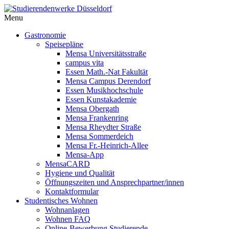
Menu
Gastronomie
Speisepläne
Mensa Universitätsstraße
campus vita
Essen Math.-Nat Fakultät
Mensa Campus Derendorf
Essen Musikhochschule
Essen Kunstakademie
Mensa Obergath
Mensa Frankenring
Mensa Rheydter Straße
Mensa Sommerdeich
Mensa Fr.-Heinrich-Allee
Mensa-App
MensaCARD
Hygiene und Qualität
Öffnungszeiten und Ansprechpartner/innen
Kontaktformular
Studentisches Wohnen
Wohnanlagen
Wohnen FAQ
Online-Bewerbung Studierende