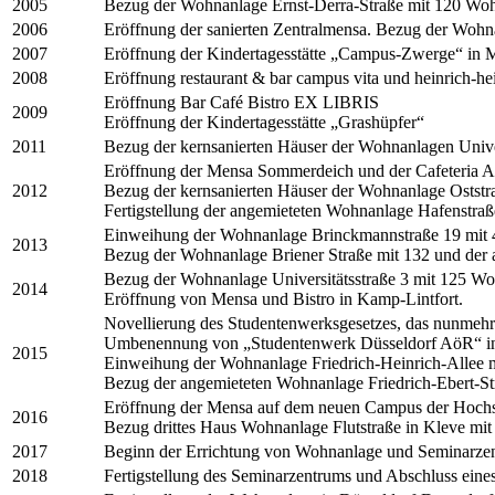
2005
Bezug der Wohnanlage Ernst-Derra-Straße mit 120 Wo
2006
Eröffnung der sanierten Zentralmensa. Bezug der Wohna
2007
Eröffnung der Kindertagesstätte „Campus-Zwerge“ in
2008
Eröffnung restaurant & bar campus vita und heinrich-he
Eröffnung Bar Café Bistro EX LIBRIS
2009
Eröffnung der Kindertagesstätte „Grashüpfer“
2011
Bezug der kernsanierten Häuser der Wohnanlagen Univer
Eröffnung der Mensa Sommerdeich und der Cafeteria A
2012
Bezug der kernsanierten Häuser der Wohnanlage Oststr
Fertigstellung der angemieteten Wohnanlage Hafenstraß
Einweihung der Wohnanlage Brinckmannstraße 19 mit 
2013
Bezug der Wohnanlage Briener Straße mit 132 und der 
Bezug der Wohnanlage Universitätsstraße 3 mit 125 Wo
2014
Eröffnung von Mensa und Bistro in Kamp-Lintfort.
Novellierung des Studentenwerksgesetzes, das nunmehr
Umbenennung von „Studentenwerk Düsseldorf AöR“ in
2015
Einweihung der Wohnanlage Friedrich-Heinrich-Allee m
Bezug der angemieteten Wohnanlage Friedrich-Ebert-S
Eröffnung der Mensa auf dem neuen Campus der Hochs
2016
Bezug drittes Haus Wohnanlage Flutstraße in Kleve mi
2017
Beginn der Errichtung von Wohnanlage und Seminarzen
2018
Fertigstellung des Seminarzentrums und Abschluss eine