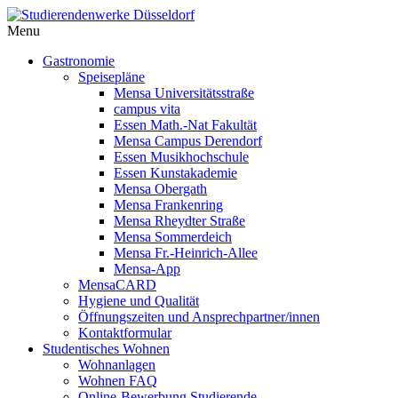
Menu
Gastronomie
Speisepläne
Mensa Universitätsstraße
campus vita
Essen Math.-Nat Fakultät
Mensa Campus Derendorf
Essen Musikhochschule
Essen Kunstakademie
Mensa Obergath
Mensa Frankenring
Mensa Rheydter Straße
Mensa Sommerdeich
Mensa Fr.-Heinrich-Allee
Mensa-App
MensaCARD
Hygiene und Qualität
Öffnungszeiten und Ansprechpartner/innen
Kontaktformular
Studentisches Wohnen
Wohnanlagen
Wohnen FAQ
Online-Bewerbung Studierende