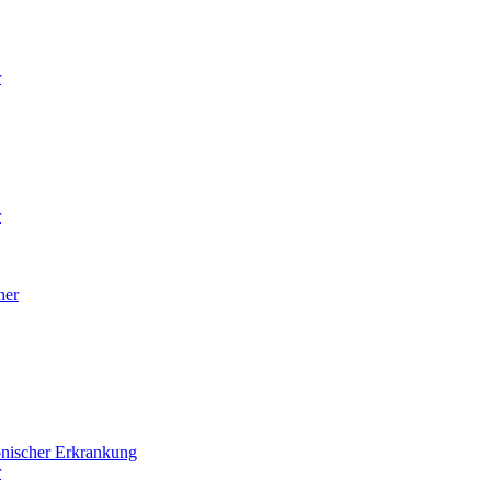
r
r
ner
onischer Erkrankung
r