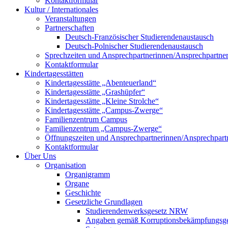
Kontaktformular
Kultur / Internationales
Veranstaltungen
Partnerschaften
Deutsch-Französischer Studierendenaustausch
Deutsch-Polnischer Studierendenaustausch
Sprechzeiten und Ansprechpartnerinnen/Ansprechpartne
Kontaktformular
Kindertagesstätten
Kindertagesstätte „Abenteuerland“
Kindertagesstätte „Grashüpfer“
Kindertagesstätte „Kleine Strolche“
Kindertagesstätte „Campus-Zwerge“
Familienzentrum Campus
Familienzentrum „Campus-Zwerge“
Öffnungszeiten und Ansprechpartnerinnen/Ansprechpart
Kontaktformular
Über Uns
Organisation
Organigramm
Organe
Geschichte
Gesetzliche Grundlagen
Studierendenwerksgesetz NRW
Angaben gemäß Korruptionsbekämpfungsge