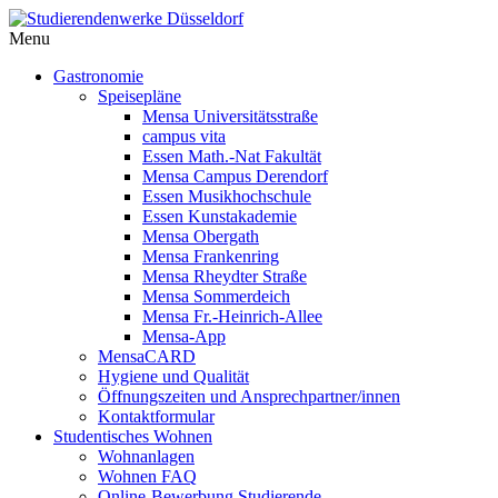
Menu
Gastronomie
Speisepläne
Mensa Universitätsstraße
campus vita
Essen Math.-Nat Fakultät
Mensa Campus Derendorf
Essen Musikhochschule
Essen Kunstakademie
Mensa Obergath
Mensa Frankenring
Mensa Rheydter Straße
Mensa Sommerdeich
Mensa Fr.-Heinrich-Allee
Mensa-App
MensaCARD
Hygiene und Qualität
Öffnungszeiten und Ansprechpartner/innen
Kontaktformular
Studentisches Wohnen
Wohnanlagen
Wohnen FAQ
Online-Bewerbung Studierende