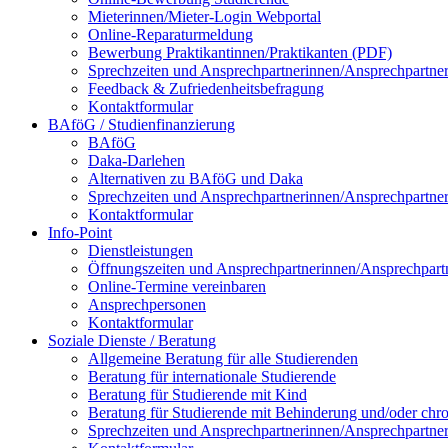
Mieterinnen/Mieter-Login Webportal
Online-Reparaturmeldung
Bewerbung Praktikantinnen/Praktikanten (PDF)
Sprechzeiten und Ansprechpartnerinnen/Ansprechpartne
Feedback & Zufriedenheitsbefragung
Kontaktformular
BAföG / Studienfinanzierung
BAföG
Daka-Darlehen
Alternativen zu BAföG und Daka
Sprechzeiten und Ansprechpartnerinnen/Ansprechpartne
Kontaktformular
Info-Point
Dienstleistungen
Öffnungszeiten und Ansprechpartnerinnen/Ansprechpart
Online-Termine vereinbaren
Ansprechpersonen
Kontaktformular
Soziale Dienste / Beratung
Allgemeine Beratung für alle Studierenden
Beratung für internationale Studierende
Beratung für Studierende mit Kind
Beratung für Studierende mit Behinderung und/oder chr
Sprechzeiten und Ansprechpartnerinnen/Ansprechpartne