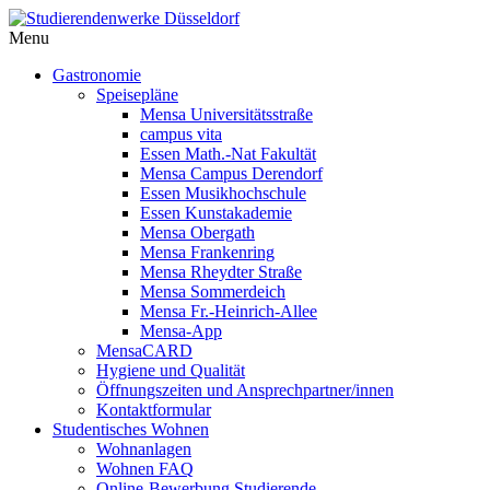
Menu
Gastronomie
Speisepläne
Mensa Universitätsstraße
campus vita
Essen Math.-Nat Fakultät
Mensa Campus Derendorf
Essen Musikhochschule
Essen Kunstakademie
Mensa Obergath
Mensa Frankenring
Mensa Rheydter Straße
Mensa Sommerdeich
Mensa Fr.-Heinrich-Allee
Mensa-App
MensaCARD
Hygiene und Qualität
Öffnungszeiten und Ansprechpartner/innen
Kontaktformular
Studentisches Wohnen
Wohnanlagen
Wohnen FAQ
Online-Bewerbung Studierende