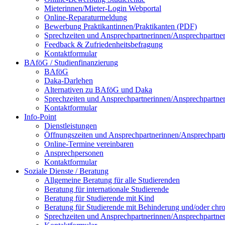
Mieterinnen/Mieter-Login Webportal
Online-Reparaturmeldung
Bewerbung Praktikantinnen/Praktikanten (PDF)
Sprechzeiten und Ansprechpartnerinnen/Ansprechpartne
Feedback & Zufriedenheitsbefragung
Kontaktformular
BAföG / Studienfinanzierung
BAföG
Daka-Darlehen
Alternativen zu BAföG und Daka
Sprechzeiten und Ansprechpartnerinnen/Ansprechpartne
Kontaktformular
Info-Point
Dienstleistungen
Öffnungszeiten und Ansprechpartnerinnen/Ansprechpart
Online-Termine vereinbaren
Ansprechpersonen
Kontaktformular
Soziale Dienste / Beratung
Allgemeine Beratung für alle Studierenden
Beratung für internationale Studierende
Beratung für Studierende mit Kind
Beratung für Studierende mit Behinderung und/oder chr
Sprechzeiten und Ansprechpartnerinnen/Ansprechpartne