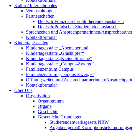
Kontaktformular
Kultur / Internationales
Veranstaltungen
Partnerschaften
Deutsch-Französischer Studierendenaustausch
Deutsch-Polnischer Studierendenaustausch
Sprechzeiten und Ansprechpartnerinnen/Ansprechpartne
Kontaktformular
Kindertagesstätten
Kindertagesstätte „Abenteuerland“
Kindertagesstätte „Grashüpfer“
Kindertagesstätte „Kleine Strolche“
Kindertagesstätte „Campus-Zwerge“
Familienzentrum Campus
Familienzentrum „Campus-Zwerge“
Öffnungszeiten und Ansprechpartnerinnen/Ansprechpart
Kontaktformular
Über Uns
Organisation
Organigramm
Organe
Geschichte
Gesetzliche Grundlagen
Studierendenwerksgesetz NRW
Angaben gemäß Korruptionsbekämpfungsge