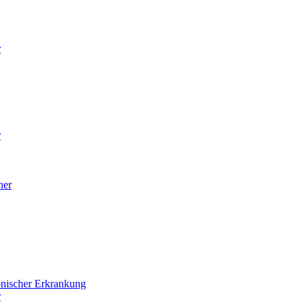
r
r
ner
onischer Erkrankung
r