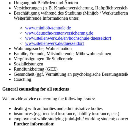
Umgang mit Behörden und Ämtern
Versicherungen ( z.B. Krankenversicherung, Haftpflichtversiche
Beschäftigung während des Studiums (Minijob / Werkstudierende
Weiterführende Informationen unter:
www.minijob-zentrale.de
www.deutsche-rentenversicherung.de
www.stellenwerk.de/en/hochschule-duesseldorf
www.stellenwerk.de/duesseldorf
Wohnungssuche, Wohnsituation
Familie, Freunde, Mitstudierende, Mitbewohner/innen
Vergünstigungen für Studierende
Sozialleistungen
Rundfunkbeitrag (GEZ)
Gesundheit (ggf. Vermittlung an psychologische Beratungsstell
Coaching
General counseling for all students
We provide advice concerning the following issues:
dealing with authorities and administrative bodies
insurances (e.g. medical insurance, liability insurance, etc.)
employment while studying (mini-job / working student; concerni
Further information: