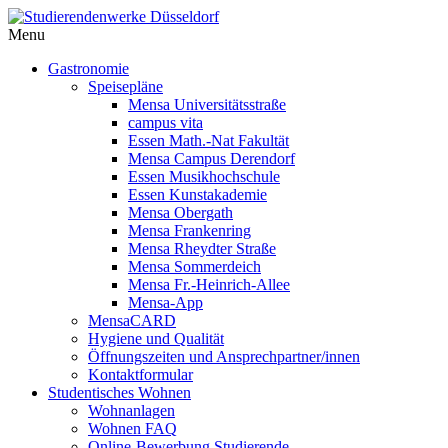
Menu
Gastronomie
Speisepläne
Mensa Universitätsstraße
campus vita
Essen Math.-Nat Fakultät
Mensa Campus Derendorf
Essen Musikhochschule
Essen Kunstakademie
Mensa Obergath
Mensa Frankenring
Mensa Rheydter Straße
Mensa Sommerdeich
Mensa Fr.-Heinrich-Allee
Mensa-App
MensaCARD
Hygiene und Qualität
Öffnungszeiten und Ansprechpartner/innen
Kontaktformular
Studentisches Wohnen
Wohnanlagen
Wohnen FAQ
Online-Bewerbung Studierende