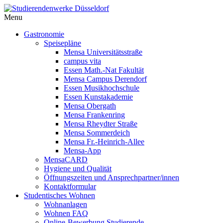
Menu
Gastronomie
Speisepläne
Mensa Universitätsstraße
campus vita
Essen Math.-Nat Fakultät
Mensa Campus Derendorf
Essen Musikhochschule
Essen Kunstakademie
Mensa Obergath
Mensa Frankenring
Mensa Rheydter Straße
Mensa Sommerdeich
Mensa Fr.-Heinrich-Allee
Mensa-App
MensaCARD
Hygiene und Qualität
Öffnungszeiten und Ansprechpartner/innen
Kontaktformular
Studentisches Wohnen
Wohnanlagen
Wohnen FAQ
Online-Bewerbung Studierende