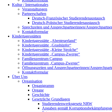
Kontaktformular
Kultur / Internationales
Veranstaltungen
Partnerschaften
Deutsch-Französischer Studierendenaustausch
Deutsch-Polnischer Studierendenaustausch
Sprechzeiten und Ansprechpartnerinnen/Ansprechpartne
Kontaktformular
Kindertagesstätten
Kindertagesstätte „Abenteuerland“
Kindertagesstätte „Grashüpfer“
Kindertagesstätte „Kleine Strolche“
Kindertagesstätte „Campus-Zwerge“
Familienzentrum Campus
Familienzentrum „Campus-Zwerge“
Öffnungszeiten und Ansprechpartnerinnen/Ansprechpart
Kontaktformular
Über Uns
Organisation
Organigramm
Organe
Geschichte
Gesetzliche Grundlagen
Studierendenwerksgesetz NRW
Angaben gemäß Korruptionsbekämpfungsge