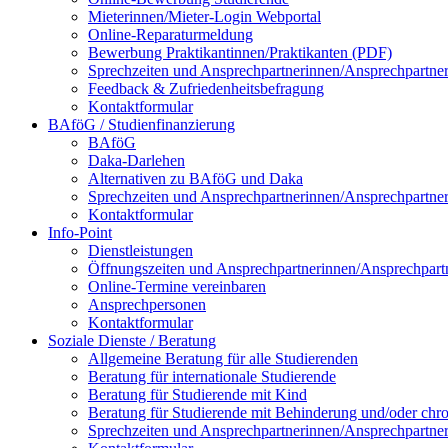
Mieterinnen/Mieter-Login Webportal
Online-Reparaturmeldung
Bewerbung Praktikantinnen/Praktikanten (PDF)
Sprechzeiten und Ansprechpartnerinnen/Ansprechpartne
Feedback & Zufriedenheitsbefragung
Kontaktformular
BAföG / Studienfinanzierung
BAföG
Daka-Darlehen
Alternativen zu BAföG und Daka
Sprechzeiten und Ansprechpartnerinnen/Ansprechpartne
Kontaktformular
Info-Point
Dienstleistungen
Öffnungszeiten und Ansprechpartnerinnen/Ansprechpart
Online-Termine vereinbaren
Ansprechpersonen
Kontaktformular
Soziale Dienste / Beratung
Allgemeine Beratung für alle Studierenden
Beratung für internationale Studierende
Beratung für Studierende mit Kind
Beratung für Studierende mit Behinderung und/oder chr
Sprechzeiten und Ansprechpartnerinnen/Ansprechpartne