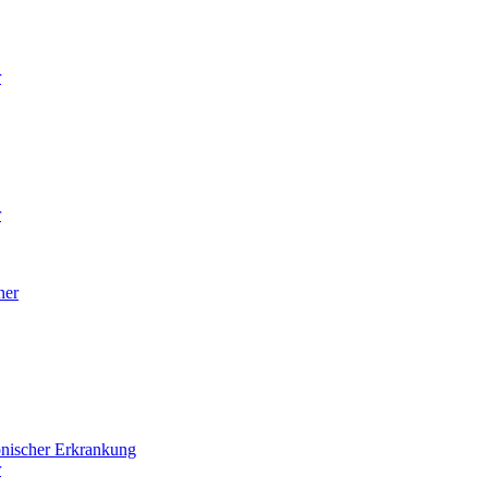
r
r
ner
onischer Erkrankung
r