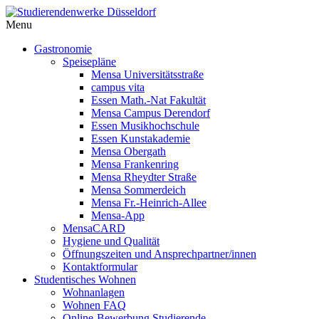
Menu
Gastronomie
Speisepläne
Mensa Universitätsstraße
campus vita
Essen Math.-Nat Fakultät
Mensa Campus Derendorf
Essen Musikhochschule
Essen Kunstakademie
Mensa Obergath
Mensa Frankenring
Mensa Rheydter Straße
Mensa Sommerdeich
Mensa Fr.-Heinrich-Allee
Mensa-App
MensaCARD
Hygiene und Qualität
Öffnungszeiten und Ansprechpartner/innen
Kontaktformular
Studentisches Wohnen
Wohnanlagen
Wohnen FAQ
Online-Bewerbung Studierende