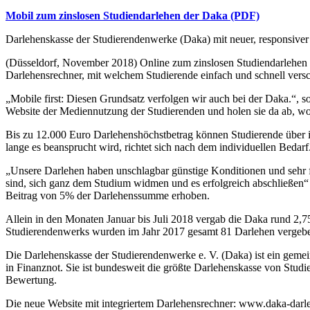
Mobil zum zinslosen Studiendarlehen der Daka (PDF)
Darlehenskasse der Studierendenwerke (Daka) mit neuer, responsiver
(Düsseldorf, November 2018) Online zum zinslosen Studiendarlehen m
Darlehensrechner, mit welchem Studierende einfach und schnell vers
„Mobile first: Diesen Grundsatz verfolgen wir auch bei der Daka.“, s
Website der Mediennutzung der Studierenden und holen sie da ab, wo 
Bis zu 12.000 Euro Darlehenshöchstbetrag können Studierende über i
lange es beansprucht wird, richtet sich nach dem individuellen Bed
„Unsere Darlehen haben unschlagbar günstige Konditionen und sehr f
sind, sich ganz dem Studium widmen und es erfolgreich abschließen“ 
Beitrag von 5% der Darlehenssumme erhoben.
Allein in den Monaten Januar bis Juli 2018 vergab die Daka rund 2,7
Studierendenwerks wurden im Jahr 2017 gesamt 81 Darlehen vergeb
Die Darlehenskasse der Studierendenwerke e. V. (Daka) ist ein gemein
in Finanznot. Sie ist bundesweit die größte Darlehenskasse von Stud
Bewertung.
Die neue Website mit integriertem Darlehensrechner: www.daka-darl