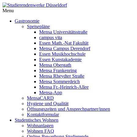
Menu
Gastronomie
Speisepläne
Mensa Universitätsstraße
campus vita
Essen Math.-Nat Fakultät
Mensa Campus Derendorf
Essen Musikhochschule
Essen Kunstakademie
Mensa Obergath
Mensa Frankenring
Mensa Rheydter Straße
Mensa Sommerdeich
Mensa Fr.-Heinrich-Allee
Mensa-App
MensaCARD
Hygiene und Qualität
Öffnungszeiten und Ansprechpartner/innen
Kontaktformular
Studentisches Wohnen
Wohnanlagen
Wohnen FAQ
Online-Bewerbung Studierende