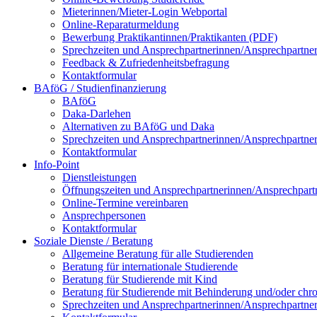
Mieterinnen/Mieter-Login Webportal
Online-Reparaturmeldung
Bewerbung Praktikantinnen/Praktikanten (PDF)
Sprechzeiten und Ansprechpartnerinnen/Ansprechpartne
Feedback & Zufriedenheitsbefragung
Kontaktformular
BAföG / Studienfinanzierung
BAföG
Daka-Darlehen
Alternativen zu BAföG und Daka
Sprechzeiten und Ansprechpartnerinnen/Ansprechpartne
Kontaktformular
Info-Point
Dienstleistungen
Öffnungszeiten und Ansprechpartnerinnen/Ansprechpart
Online-Termine vereinbaren
Ansprechpersonen
Kontaktformular
Soziale Dienste / Beratung
Allgemeine Beratung für alle Studierenden
Beratung für internationale Studierende
Beratung für Studierende mit Kind
Beratung für Studierende mit Behinderung und/oder chr
Sprechzeiten und Ansprechpartnerinnen/Ansprechpartne