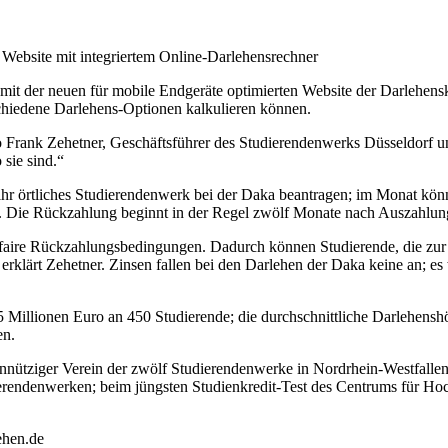
 Website mit integriertem Online-Darlehensrechner
it der neuen für mobile Endgeräte optimierten Website der Darlehensk
chiedene Darlehens-Optionen kalkulieren können.
o Frank Zehetner, Geschäftsführer des Studierendenwerks Düsseldorf un
sie sind.“
hr örtliches Studierendenwerk bei der Daka beantragen; im Monat könn
arf. Die Rückzahlung beginnt in der Regel zwölf Monate nach Auszahlu
aire Rückzahlungsbedingungen. Dadurch können Studierende, die zur S
erklärt Zehetner. Zinsen fallen bei den Darlehen der Daka keine an; es
5 Millionen Euro an 450 Studierende; die durchschnittliche Darlehensh
en.
nütziger Verein der zwölf Studierendenwerke in Nordrhein-Westfallen. 
ierendenwerken; beim jüngsten Studienkredit-Test des Centrums für Ho
ehen.de