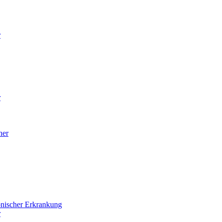
r
r
ner
onischer Erkrankung
r