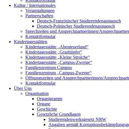
Kontaktformular
Kultur / Internationales
Veranstaltungen
Partnerschaften
Deutsch-Französischer Studierendenaustausch
Deutsch-Polnischer Studierendenaustausch
Sprechzeiten und Ansprechpartnerinnen/Ansprechpartne
Kontaktformular
Kindertagesstätten
Kindertagesstätte „Abenteuerland“
Kindertagesstätte „Grashüpfer“
Kindertagesstätte „Kleine Strolche“
Kindertagesstätte „Campus-Zwerge“
Familienzentrum Campus
Familienzentrum „Campus-Zwerge“
Öffnungszeiten und Ansprechpartnerinnen/Ansprechpart
Kontaktformular
Über Uns
Organisation
Organigramm
Organe
Geschichte
Gesetzliche Grundlagen
Studierendenwerksgesetz NRW
Angaben gemäß Korruptionsbekämpfungsge