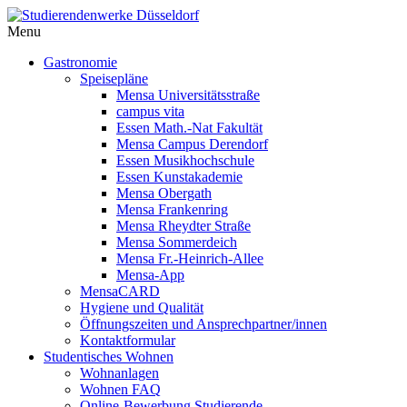
Menu
Gastronomie
Speisepläne
Mensa Universitätsstraße
campus vita
Essen Math.-Nat Fakultät
Mensa Campus Derendorf
Essen Musikhochschule
Essen Kunstakademie
Mensa Obergath
Mensa Frankenring
Mensa Rheydter Straße
Mensa Sommerdeich
Mensa Fr.-Heinrich-Allee
Mensa-App
MensaCARD
Hygiene und Qualität
Öffnungszeiten und Ansprechpartner/innen
Kontaktformular
Studentisches Wohnen
Wohnanlagen
Wohnen FAQ
Online-Bewerbung Studierende