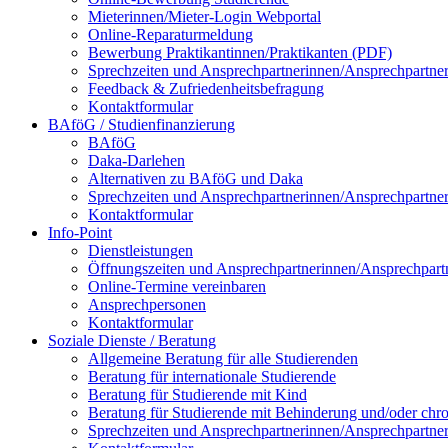
Mieterinnen/Mieter-Login Webportal
Online-Reparaturmeldung
Bewerbung Praktikantinnen/Praktikanten (PDF)
Sprechzeiten und Ansprechpartnerinnen/Ansprechpartne
Feedback & Zufriedenheitsbefragung
Kontaktformular
BAföG / Studienfinanzierung
BAföG
Daka-Darlehen
Alternativen zu BAföG und Daka
Sprechzeiten und Ansprechpartnerinnen/Ansprechpartne
Kontaktformular
Info-Point
Dienstleistungen
Öffnungszeiten und Ansprechpartnerinnen/Ansprechpart
Online-Termine vereinbaren
Ansprechpersonen
Kontaktformular
Soziale Dienste / Beratung
Allgemeine Beratung für alle Studierenden
Beratung für internationale Studierende
Beratung für Studierende mit Kind
Beratung für Studierende mit Behinderung und/oder chr
Sprechzeiten und Ansprechpartnerinnen/Ansprechpartne