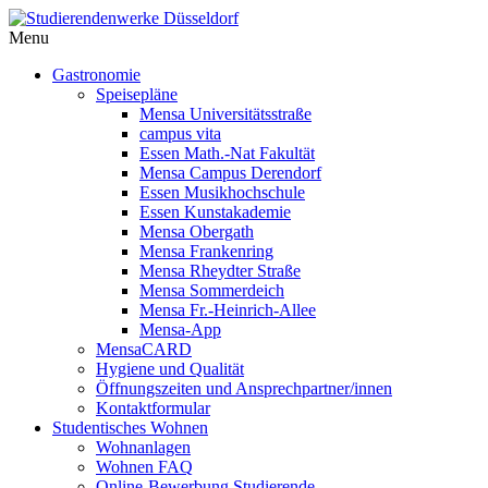
Menu
Gastronomie
Speisepläne
Mensa Universitätsstraße
campus vita
Essen Math.-Nat Fakultät
Mensa Campus Derendorf
Essen Musikhochschule
Essen Kunstakademie
Mensa Obergath
Mensa Frankenring
Mensa Rheydter Straße
Mensa Sommerdeich
Mensa Fr.-Heinrich-Allee
Mensa-App
MensaCARD
Hygiene und Qualität
Öffnungszeiten und Ansprechpartner/innen
Kontaktformular
Studentisches Wohnen
Wohnanlagen
Wohnen FAQ
Online-Bewerbung Studierende