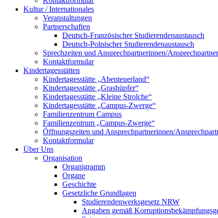
Kontaktformular
Kultur / Internationales
Veranstaltungen
Partnerschaften
Deutsch-Französischer Studierendenaustausch
Deutsch-Polnischer Studierendenaustausch
Sprechzeiten und Ansprechpartnerinnen/Ansprechpartne
Kontaktformular
Kindertagesstätten
Kindertagesstätte „Abenteuerland“
Kindertagesstätte „Grashüpfer“
Kindertagesstätte „Kleine Strolche“
Kindertagesstätte „Campus-Zwerge“
Familienzentrum Campus
Familienzentrum „Campus-Zwerge“
Öffnungszeiten und Ansprechpartnerinnen/Ansprechpart
Kontaktformular
Über Uns
Organisation
Organigramm
Organe
Geschichte
Gesetzliche Grundlagen
Studierendenwerksgesetz NRW
Angaben gemäß Korruptionsbekämpfungsge