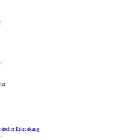
r
r
ner
onischer Erkrankung
r