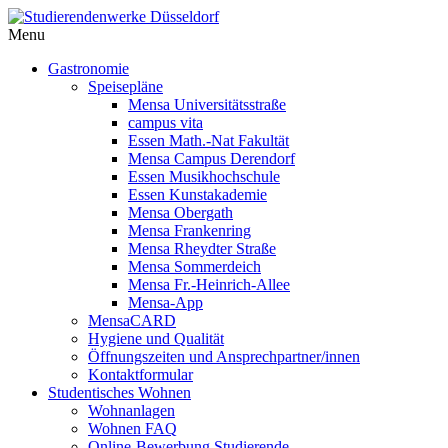
Menu
Gastronomie
Speisepläne
Mensa Universitätsstraße
campus vita
Essen Math.-Nat Fakultät
Mensa Campus Derendorf
Essen Musikhochschule
Essen Kunstakademie
Mensa Obergath
Mensa Frankenring
Mensa Rheydter Straße
Mensa Sommerdeich
Mensa Fr.-Heinrich-Allee
Mensa-App
MensaCARD
Hygiene und Qualität
Öffnungszeiten und Ansprechpartner/innen
Kontaktformular
Studentisches Wohnen
Wohnanlagen
Wohnen FAQ
Online-Bewerbung Studierende