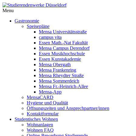
Menu
Gastronomie
Speisepläne
Mensa Universitätsstraße
campus vita
Essen Math.-Nat Fakultät
Mensa Campus Derendorf
Essen Musikhochschule
Essen Kunstakademie
Mensa Obergath
Mensa Frankenring
Mensa Rheydter Straße
Mensa Sommerdeich
Mensa Fr.-Heinrich-Allee
Mensa-App
MensaCARD
Hygiene und Qualität
Öffnungszeiten und Ansprechpartner/innen
Kontaktformular
Studentisches Wohnen
Wohnanlagen
Wohnen FAQ
Online-Bewerbung Studierende