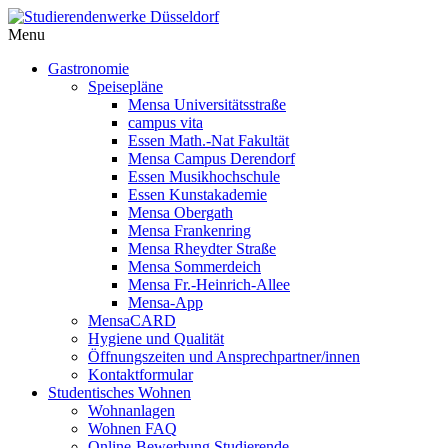
Menu
Gastronomie
Speisepläne
Mensa Universitätsstraße
campus vita
Essen Math.-Nat Fakultät
Mensa Campus Derendorf
Essen Musikhochschule
Essen Kunstakademie
Mensa Obergath
Mensa Frankenring
Mensa Rheydter Straße
Mensa Sommerdeich
Mensa Fr.-Heinrich-Allee
Mensa-App
MensaCARD
Hygiene und Qualität
Öffnungszeiten und Ansprechpartner/innen
Kontaktformular
Studentisches Wohnen
Wohnanlagen
Wohnen FAQ
Online-Bewerbung Studierende