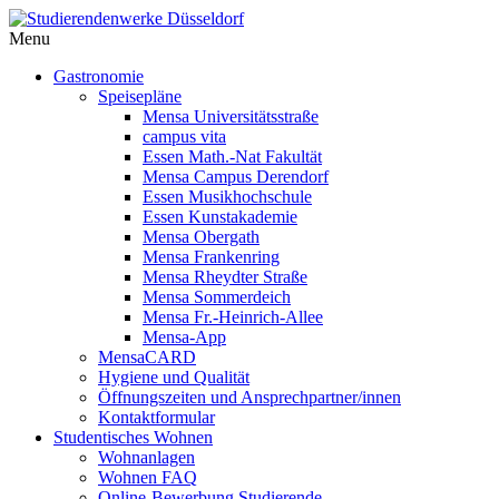
Menu
Gastronomie
Speisepläne
Mensa Universitätsstraße
campus vita
Essen Math.-Nat Fakultät
Mensa Campus Derendorf
Essen Musikhochschule
Essen Kunstakademie
Mensa Obergath
Mensa Frankenring
Mensa Rheydter Straße
Mensa Sommerdeich
Mensa Fr.-Heinrich-Allee
Mensa-App
MensaCARD
Hygiene und Qualität
Öffnungszeiten und Ansprechpartner/innen
Kontaktformular
Studentisches Wohnen
Wohnanlagen
Wohnen FAQ
Online-Bewerbung Studierende