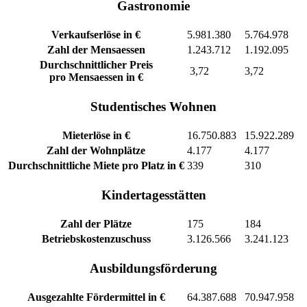
Gastronomie
Verkaufserlöse in €
5.981.380
5.764.978
Zahl der Mensaessen
1.243.712
1.192.095
Durchschnittlicher Preis
3,72
3,72
pro Mensaessen in €
Studentisches Wohnen
Mieterlöse in €
16.750.883
15.922.289
Zahl der Wohnplätze
4.177
4.177
Durchschnittliche Miete pro Platz in €
339
310
Kindertagesstätten
Zahl der Plätze
175
184
Betriebskostenzuschuss
3.126.566
3.241.123
Ausbildungsförderung
Ausgezahlte Fördermittel in €
64.387.688
70.947.958