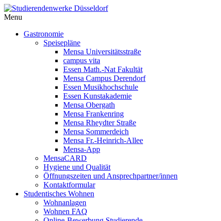
Menu
Gastronomie
Speisepläne
Mensa Universitätsstraße
campus vita
Essen Math.-Nat Fakultät
Mensa Campus Derendorf
Essen Musikhochschule
Essen Kunstakademie
Mensa Obergath
Mensa Frankenring
Mensa Rheydter Straße
Mensa Sommerdeich
Mensa Fr.-Heinrich-Allee
Mensa-App
MensaCARD
Hygiene und Qualität
Öffnungszeiten und Ansprechpartner/innen
Kontaktformular
Studentisches Wohnen
Wohnanlagen
Wohnen FAQ
Online-Bewerbung Studierende