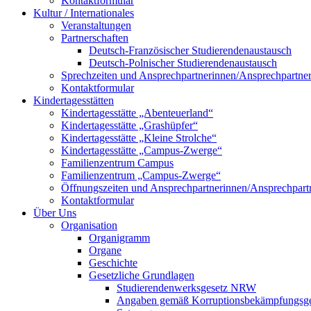
Kontaktformular
Kultur / Internationales
Veranstaltungen
Partnerschaften
Deutsch-Französischer Studierendenaustausch
Deutsch-Polnischer Studierendenaustausch
Sprechzeiten und Ansprechpartnerinnen/Ansprechpartne
Kontaktformular
Kindertagesstätten
Kindertagesstätte „Abenteuerland“
Kindertagesstätte „Grashüpfer“
Kindertagesstätte „Kleine Strolche“
Kindertagesstätte „Campus-Zwerge“
Familienzentrum Campus
Familienzentrum „Campus-Zwerge“
Öffnungszeiten und Ansprechpartnerinnen/Ansprechpart
Kontaktformular
Über Uns
Organisation
Organigramm
Organe
Geschichte
Gesetzliche Grundlagen
Studierendenwerksgesetz NRW
Angaben gemäß Korruptionsbekämpfungsge