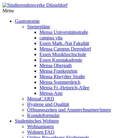
Menu
Gastronomie
Speisepläne
Mensa Universitätsstraße
campus vita
Essen Math.-Nat Fakultät
Mensa Campus Derendorf
Essen Musikhochschule
Essen Kunstakademie
Mensa Obergath
Mensa Frankenring
Mensa Rheydter Straße
Mensa Sommerdeich
Mensa Fr.-Heinrich-Allee
Mensa-App
MensaCARD
Hygiene und Qualität
Öffnungszeiten und Ansprechpartner/innen
Kontaktformular
Studentisches Wohnen
Wohnanlagen
Wohnen FAQ
Online-Bewerbung Studierende