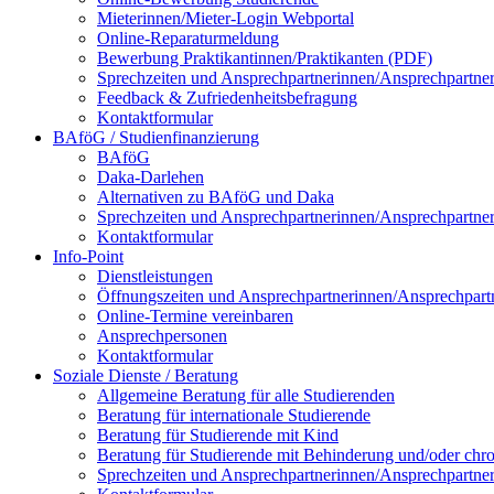
Mieterinnen/Mieter-Login Webportal
Online-Reparaturmeldung
Bewerbung Praktikantinnen/Praktikanten (PDF)
Sprechzeiten und Ansprechpartnerinnen/Ansprechpartne
Feedback & Zufriedenheitsbefragung
Kontaktformular
BAföG / Studienfinanzierung
BAföG
Daka-Darlehen
Alternativen zu BAföG und Daka
Sprechzeiten und Ansprechpartnerinnen/Ansprechpartne
Kontaktformular
Info-Point
Dienstleistungen
Öffnungszeiten und Ansprechpartnerinnen/Ansprechpart
Online-Termine vereinbaren
Ansprechpersonen
Kontaktformular
Soziale Dienste / Beratung
Allgemeine Beratung für alle Studierenden
Beratung für internationale Studierende
Beratung für Studierende mit Kind
Beratung für Studierende mit Behinderung und/oder chr
Sprechzeiten und Ansprechpartnerinnen/Ansprechpartne