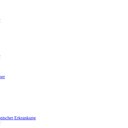
r
r
ner
onischer Erkrankung
r