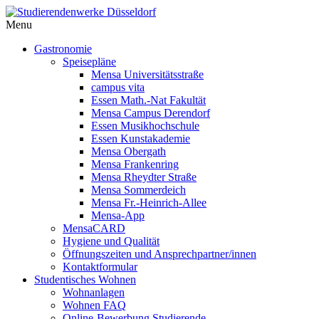
Menu
Gastronomie
Speisepläne
Mensa Universitätsstraße
campus vita
Essen Math.-Nat Fakultät
Mensa Campus Derendorf
Essen Musikhochschule
Essen Kunstakademie
Mensa Obergath
Mensa Frankenring
Mensa Rheydter Straße
Mensa Sommerdeich
Mensa Fr.-Heinrich-Allee
Mensa-App
MensaCARD
Hygiene und Qualität
Öffnungszeiten und Ansprechpartner/innen
Kontaktformular
Studentisches Wohnen
Wohnanlagen
Wohnen FAQ
Online-Bewerbung Studierende