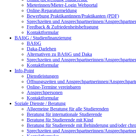
Mieterinnen/Mieter-Login Webportal
Online-Reparaturmeldung
Bewerbung Praktikantinnen/Praktikanten (PDF)
Sprechzeiten und Ansprechpartnerinnen/Ansprechpartne
Feedback & Zufriedenheitsbefragung
Kontaktformular
BAföG / Studienfinanzierung
BAföG
Daka-Darlehen
Alternativen zu BAföG und Daka
Sprechzeiten und Ansprechpartnerinnen/Ansprechpartne
Kontaktformular
Info-Point
Dienstleistungen
Öffnungszeiten und Ansprechpartnerinnen/Ansprechpart
Online-Termine vereinbaren
Ansprechpersonen
Kontaktformular
Soziale Dienste / Beratung
Allgemeine Beratung für alle Studierenden
Beratung für internationale Studierende
Beratung für Studierende mit Kind
Beratung für Studierende mit Behinderung und/oder chr
Sprechzeiten und Ansprechpartnerinnen/Ansprechpartne