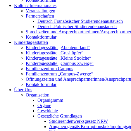
Kontaktformular
Kultur / Internationales
Veranstaltungen
Partnerschaften
Deutsch-Französischer Studierendenaustausch
Deutsch-Polnischer Studierendenaustausch
Sprechzeiten und Ansprechpartnerinnen/Ansprechpartne
Kontaktformular
Kindertagesstätten
Kindertagesstätte „Abenteuerland“
Kindertagesstätte „Grashüpfer“
Kindertagesstätte „Kleine Strolche“
Kindertagesstätte „Campus-Zwerge“
Familienzentrum Campus
Familienzentrum „Campus-Zwerge“
Öffnungszeiten und Ansprechpartnerinnen/Ansprechpart
Kontaktformular
Über Uns
Organisation
Organigramm
Organe
Geschichte
Gesetzliche Grundlagen
Studierendenwerksgesetz NRW
Angaben gemäß Korruptionsbekämpfungsge