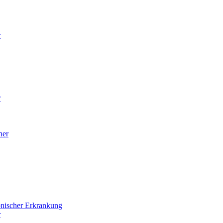
r
r
ner
onischer Erkrankung
r