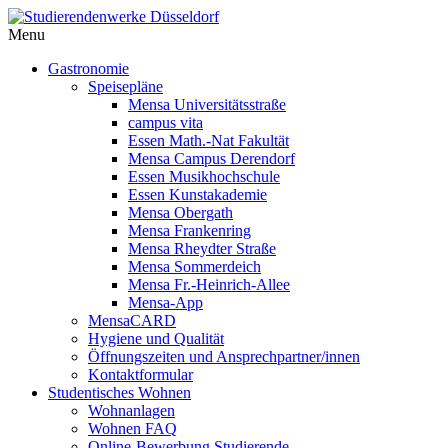
Menu
Gastronomie
Speisepläne
Mensa Universitätsstraße
campus vita
Essen Math.-Nat Fakultät
Mensa Campus Derendorf
Essen Musikhochschule
Essen Kunstakademie
Mensa Obergath
Mensa Frankenring
Mensa Rheydter Straße
Mensa Sommerdeich
Mensa Fr.-Heinrich-Allee
Mensa-App
MensaCARD
Hygiene und Qualität
Öffnungszeiten und Ansprechpartner/innen
Kontaktformular
Studentisches Wohnen
Wohnanlagen
Wohnen FAQ
Online-Bewerbung Studierende