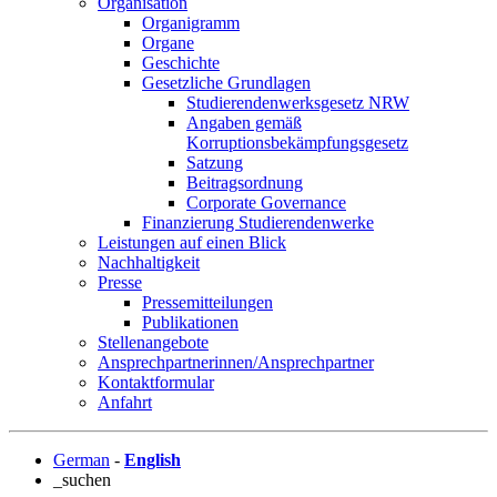
Organisation
Organigramm
Organe
Geschichte
Gesetzliche Grundlagen
Studierendenwerksgesetz NRW
Angaben gemäß
Korruptionsbekämpfungsgesetz
Satzung
Beitragsordnung
Corporate Governance
Finanzierung Studierendenwerke
Leistungen auf einen Blick
Nachhaltigkeit
Presse
Pressemitteilungen
Publikationen
Stellenangebote
Ansprechpartnerinnen/Ansprechpartner
Kontaktformular
Anfahrt
German
-
English
_suchen