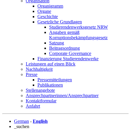
Organisation
Organigramm
Organe
Geschichte
Gesetzliche Grundlagen
Studierendenwerksgesetz NRW
Angaben gemäß
Korruptionsbekämpfungsgesetz
Satzung
Beitragsordnung
Corporate Governance
Finanzierung Studierendenwerke
Leistungen auf einen Blick
Nachhaltigkeit
Presse
Pressemitteilungen
Publikationen
Stellenangebote
Ansprechpartnerinnen/Ansprechpartner
Kontaktformular
Anfahrt
German
-
English
_suchen