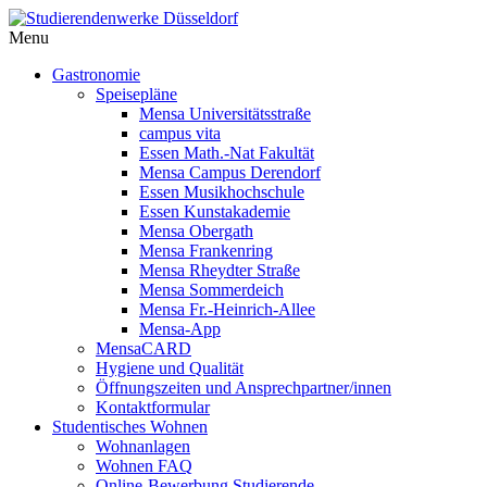
Menu
Gastronomie
Speisepläne
Mensa Universitätsstraße
campus vita
Essen Math.-Nat Fakultät
Mensa Campus Derendorf
Essen Musikhochschule
Essen Kunstakademie
Mensa Obergath
Mensa Frankenring
Mensa Rheydter Straße
Mensa Sommerdeich
Mensa Fr.-Heinrich-Allee
Mensa-App
MensaCARD
Hygiene und Qualität
Öffnungszeiten und Ansprechpartner/innen
Kontaktformular
Studentisches Wohnen
Wohnanlagen
Wohnen FAQ
Online-Bewerbung Studierende