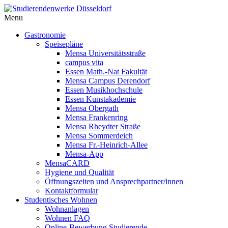
Menu
Gastronomie
Speisepläne
Mensa Universitätsstraße
campus vita
Essen Math.-Nat Fakultät
Mensa Campus Derendorf
Essen Musikhochschule
Essen Kunstakademie
Mensa Obergath
Mensa Frankenring
Mensa Rheydter Straße
Mensa Sommerdeich
Mensa Fr.-Heinrich-Allee
Mensa-App
MensaCARD
Hygiene und Qualität
Öffnungszeiten und Ansprechpartner/innen
Kontaktformular
Studentisches Wohnen
Wohnanlagen
Wohnen FAQ
Online-Bewerbung Studierende