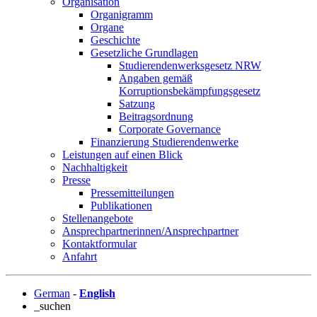
Organisation
Organigramm
Organe
Geschichte
Gesetzliche Grundlagen
Studierendenwerksgesetz NRW
Angaben gemäß
Korruptionsbekämpfungsgesetz
Satzung
Beitragsordnung
Corporate Governance
Finanzierung Studierendenwerke
Leistungen auf einen Blick
Nachhaltigkeit
Presse
Pressemitteilungen
Publikationen
Stellenangebote
Ansprechpartnerinnen/Ansprechpartner
Kontaktformular
Anfahrt
German
-
English
_suchen