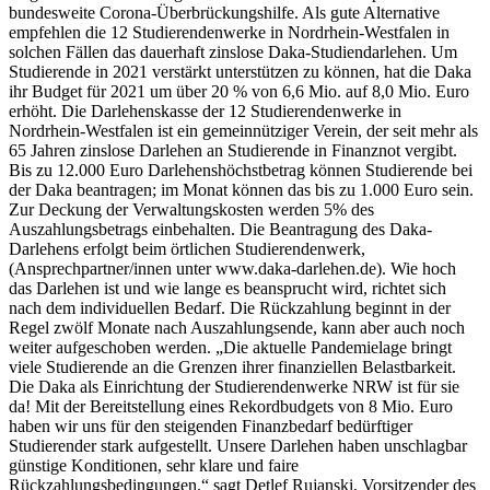
bundesweite Corona-Überbrückungshilfe. Als gute Alternative
empfehlen die 12 Studierendenwerke in Nordrhein-Westfalen in
solchen Fällen das dauerhaft zinslose Daka-Studiendarlehen. Um
Studierende in 2021 verstärkt unterstützen zu können, hat die Daka
ihr Budget für 2021 um über 20 % von 6,6 Mio. auf 8,0 Mio. Euro
erhöht. Die Darlehenskasse der 12 Studierendenwerke in
Nordrhein-Westfalen ist ein gemeinnütziger Verein, der seit mehr als
65 Jahren zinslose Darlehen an Studierende in Finanznot vergibt.
Bis zu 12.000 Euro Darlehenshöchstbetrag können Studierende bei
der Daka beantragen; im Monat können das bis zu 1.000 Euro sein.
Zur Deckung der Verwaltungskosten werden 5% des
Auszahlungsbetrags einbehalten. Die Beantragung des Daka-
Darlehens erfolgt beim örtlichen Studierendenwerk,
(Ansprechpartner/innen unter www.daka-darlehen.de). Wie hoch
das Darlehen ist und wie lange es beansprucht wird, richtet sich
nach dem individuellen Bedarf. Die Rückzahlung beginnt in der
Regel zwölf Monate nach Auszahlungsende, kann aber auch noch
weiter aufgeschoben werden. „Die aktuelle Pandemielage bringt
viele Studierende an die Grenzen ihrer finanziellen Belastbarkeit.
Die Daka als Einrichtung der Studierendenwerke NRW ist für sie
da! Mit der Bereitstellung eines Rekordbudgets von 8 Mio. Euro
haben wir uns für den steigenden Finanzbedarf bedürftiger
Studierender stark aufgestellt. Unsere Darlehen haben unschlagbar
günstige Konditionen, sehr klare und faire
Rückzahlungsbedingungen.“ sagt Detlef Rujanski, Vorsitzender des