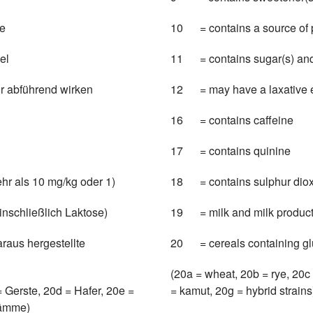
le
10 = contains a source of 
el
11 = contains sugar(s) and
r abführend wirken
12 = may have a laxative ef
16 = contains caffeine
17 = contains quinine
hr als 10 mg/kg oder 1)
18 = contains sulphu
inschließlich Laktose)
19 = milk and milk products
raus hergestellte
20 = cereals containing
(20a = wheat, 20b = rye, 20c 
 Gerste, 20d = Hafer, 20e =
= kamut, 20g = hybrid strains
tämme)