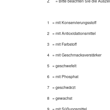
Z = Bitte beachten Sie die Ausze
1 = mit Konservierungsstoff
2 = mit Antioxidationsmittel
3 = mit Farbstoff
4 = mit Geschmacksverstärker
5 = geschwefelt
6 = mit Phosphat
7 = geschwärzt
8 = gewachst
9 = mit Süßungsmittel