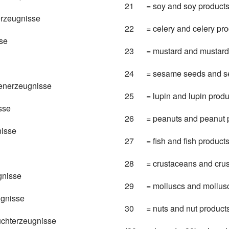
21 = soy and soy product
rzeugnisse
22 = celery and celery pro
sse
23 = mustard and mustard 
24 = sesame seeds and se
nerzeugnisse
25 = lupin and lupin produ
sse
26 = peanuts and peanut p
isse
27 = fish and fish product
28 = crustaceans and crus
gnisse
29 = molluscs and mollusc
ugnisse
30 = nuts and nut product
uchterzeugnisse