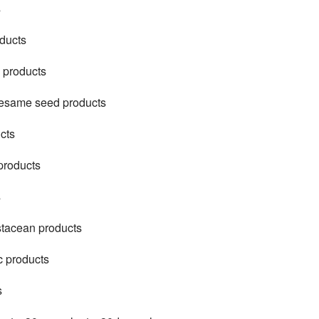
s
ducts
products
same seed products
cts
roducts
s
tacean products
 products
s