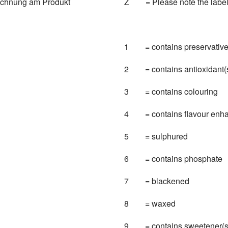
ichnung am Produkt
Z = Please note the labell
1 = contains preservative
2 = contains antioxidant(
3 = contains colouring
4 = contains flavour enha
5 = sulphured
6 = contains phosphate
7 = blackened
8 = waxed
9 = contains sweetener(s