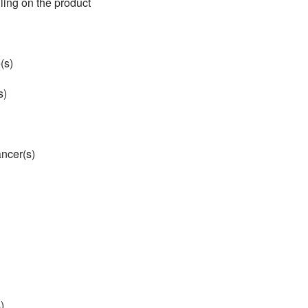
ing on the product
(s)
s)
ncer(s)
)