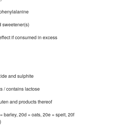
phenylalanine
 sweetener(s)
fect if consumed in excess
r dioxide and sulphite
 / contains lactose
 gluten and products thereof
= barley, 20d = oats, 20e = speit, 20f
)