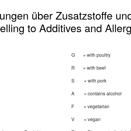
ngen über Zusatzstoffe und
elling to Additives and Aller
G = with poultry
R = with beef
S = with pork
A = contains alcohol
F = vegetarian
V = vegan